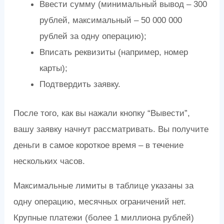
Ввести сумму (минимальный вывод – 300
рублей, максимальный – 50 000 000
рублей за одну операцию);
Вписать реквизиты (например, номер
карты);
Подтвердить заявку.
После того, как вы нажали кнопку “Вывести”,
вашу заявку начнут рассматривать. Вы получите
деньги в самое короткое время – в течение
нескольких часов.
Максимальные лимиты в таблице указаны за
одну операцию, месячных ограничений нет.
Крупные платежи (более 1 миллиона рублей)