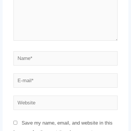
Name*
E-
mail*
Website
Save my name, email, and website in this