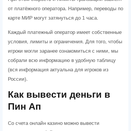
от платёжного оператора. Например, переводы по
карте МИР могут затянуться до 1 часа.
Каждый платежный оператор имеет собственные
условия, лимиты и ограничения. Для того, чтобы
игроки могли заранее ознакомиться с ними, мы
собрали всю информацию в удобную таблицу
(вся информация актуальна для игроков из
России).
Как вывести деньги в
Пин Ап
Со счета онлайн казино можно вывести