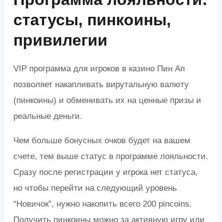
статусы, пинкоины,
привилегии
VIP программа для игроков в казино Пин Ап
позволяет накапливать вирутальную валюту
(пинкоины) и обменивать их на ценные призы и
реальные деньги.
Чем больше бонусных очков будет на вашем
счете, тем выше статус в программе лояльности.
Сразу после регистрации у игрока нет статуса,
но чтобы перейти на следующий уровень
“Новичок”, нужно накопить всего 200 pincoins.
Получить пинкоины можно за активную игру или