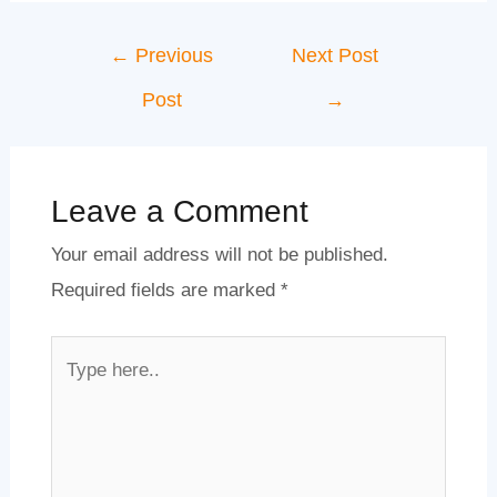
Post
←
Previous
Next Post
navigation
Post
→
Leave a Comment
Your email address will not be published.
Required fields are marked
*
Type
here..