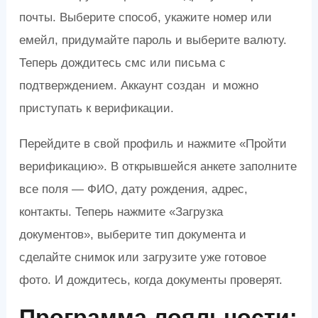
почты. Выберите способ, укажите номер или
емейл, придумайте пароль и выберите валюту.
Теперь дождитесь смс или письма с
подтверждением. Аккаунт создан и можно
приступать к верификации.
Перейдите в свой профиль и нажмите «Пройти
верификацию». В открывшейся анкете заполните
все поля — ФИО, дату рождения, адрес,
контакты. Теперь нажмите «Загрузка
документов», выберите тип документа и
сделайте снимок или загрузите уже готовое
фото. И дождитесь, когда документы проверят.
Программа лояльности: