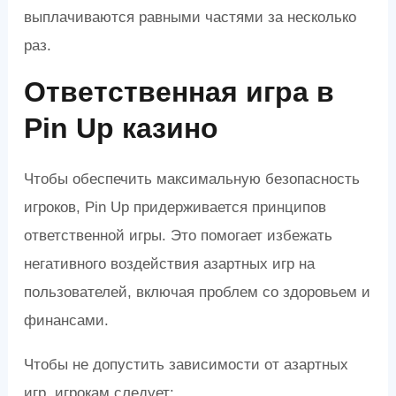
выплачиваются равными частями за несколько
раз.
Ответственная игра в
Pin Up казино
Чтобы обеспечить максимальную безопасность
игроков, Pin Up придерживается принципов
ответственной игры. Это помогает избежать
негативного воздействия азартных игр на
пользователей, включая проблем со здоровьем и
финансами.
Чтобы не допустить зависимости от азартных
игр, игрокам следует: