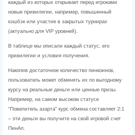
каждый из которых открывает перед игроками
новые привилегии, например, повышенный
кэшбэк или участие в закрытых турнирах
(актуально для VIP уровней).
В таблице мы описали каждый статус, его
привилегии и условия получения.
Накопив достаточное количество пинкоинов,
пользователь может обменять их по выгодному
курсу на реальные деньги или ценные призы.
Например, на самом высоком статусе
“Повелитель азарта” курс обмена составляет 2:1
– эти деньги вы получите на свой игровой счет
ПинАп.