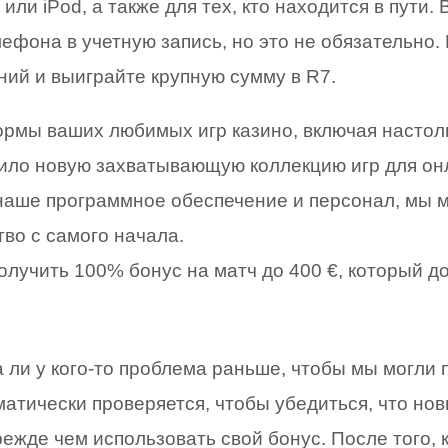
ли iPod, а также для тех, кто находится в пути.
ефона в учетную запись, но это не обязательно.
ий и выиграйте крупную сумму в R7.
рмы ваших любимых игр казино, включая настол
тило новую захватывающую коллекцию игр для он
наше программное обеспечение и персонал, мы 
во с самого начала.
олучить 100% бонус на матч до 400 €, который д
а ли у кого-то проблема раньше, чтобы мы могли
матически проверяется, чтобы убедиться, что но
режде чем использовать свой бонус. После того, 