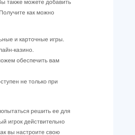
 Вы также можете добавить
 Получите как можно
ьные и карточные игры.
лайн-казино.
можем обеспечить вам
оступен не только при
 попытаться решить ее для
вый игрок действительно
как вы настроите свою