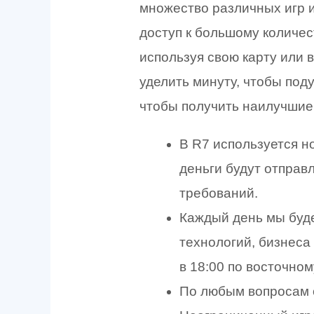
множество различных игр 
доступ к большому количес
используя свою карту или 
уделить минуту, чтобы под
чтобы получить наилучшие
В R7 используется н
деньги будут отправ
требований.
Каждый день мы буде
технологий, бизнеса
в 18:00 по восточно
По любым вопросам о