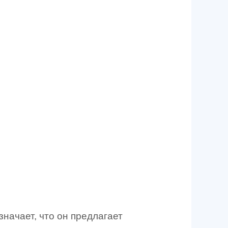
значает, что он предлагает