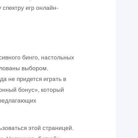
 спектру игр онлайн-
сивного бинго, настольных
балованы выбором.
да не придется играть в
понный бонус», который
предлагающих
ьзоваться этой страницей.