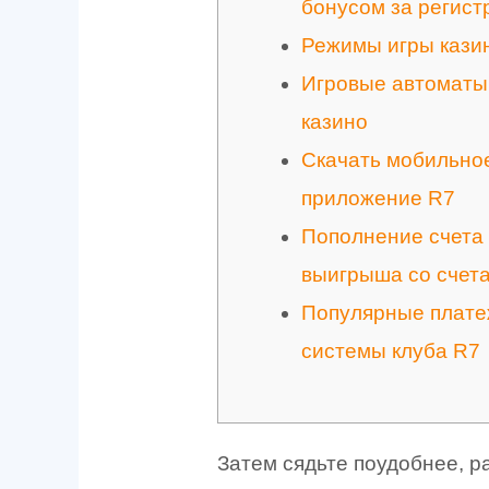
бонусом за регис
Режимы игры кази
Игровые автоматы
казино
Скачать мобильно
приложение R7
Пополнение счета
выигрыша со счет
Популярные плат
системы клуба R7
Затем сядьте поудобнее, ра