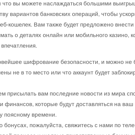
и что вы можете наслаждаться большими выигры
тву вариантов банковских операций, чтобы ускор
веб-кошелек. Вам также будет предложено внести 
умать о деталях онлайн или мобильного казино, 
 впечатления.
овейшее шифрование безопасности, и можно не б
лены не в то место или что аккаунт будет заблок
м присылать вам последние новости из мира спо
 и финансов, которые будут доставляться на ва
му поясному времени.
 бонусах, пожалуйста, свяжитесь с нами по теле