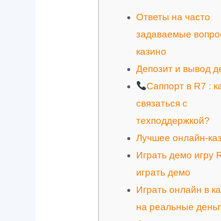
Ответы на часто
задаваемые вопро
казино
Депозит и вывод д
Саппорт в R7 : к
связаться с
техподдержкой?
Лучшее онлайн-ка
Играть демо игру 
играть демо
Играть онлайн в к
на реальные деньг