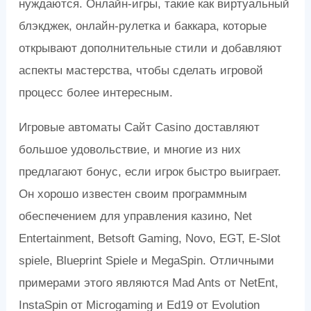
нуждаются. Онлайн-игры, такие как виртуальный
блэкджек, онлайн-рулетка и баккара, которые
открывают дополнительные стили и добавляют
аспекты мастерства, чтобы сделать игровой
процесс более интересным.
Игровые автоматы Сайт Casino доставляют
большое удовольствие, и многие из них
предлагают бонус, если игрок быстро выиграет.
Он хорошо известен своим программным
обеспечением для управления казино, Net
Entertainment, Betsoft Gaming, Novo, EGT, E-Slot
spiele, Blueprint Spiele и MegaSpin. Отличными
примерами этого являются Mad Ants от NetEnt,
InstaSpin от Microgaming и Ed19 от Evolution