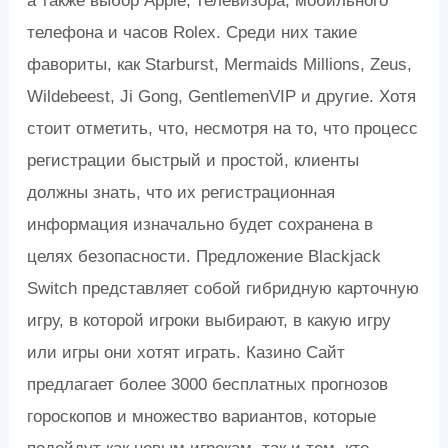
а также выбор Apple, телевизора, мобильного
телефона и часов Rolex. Среди них такие
фавориты, как Starburst, Mermaids Millions, Zeus,
Wildebeest, Ji Gong, GentlemenVIP и другие. Хотя
стоит отметить, что, несмотря на то, что процесс
регистрации быстрый и простой, клиенты
должны знать, что их регистрационная
информация изначально будет сохранена в
целях безопасности. Предложение Blackjack
Switch представляет собой гибридную карточную
игру, в которой игроки выбирают, в какую игру
или игры они хотят играть. Казино Сайт
предлагает более 3000 бесплатных прогнозов
гороскопов и множество вариантов, которые