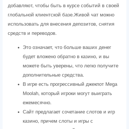
добавляют, чтобы быть в курсе событий в своей
глобальной клиентской базе.Живой чат можно
использовать для внесения депозитов, снятия
средств и переводов.
Это означает, что больше ваших денег
будет вложено обратно в казино, и вы
можете быть уверены, что легко получите
дополнительные средства.
В игре есть прогрессивный джекпот Mega
Moolah, который игроки могут выиграть
ежемесячно.
Сайт предлагает сочетание слотов и игр
казино, причем слоты и игры с