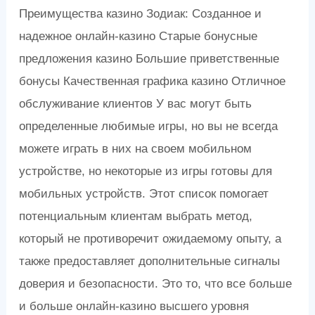
Преимущества казино Зодиак: Созданное и
надежное онлайн-казино Старые бонусные
предложения казино Большие приветственные
бонусы Качественная графика казино Отличное
обслуживание клиентов У вас могут быть
определенные любимые игры, но вы не всегда
можете играть в них на своем мобильном
устройстве, но некоторые из игры готовы для
мобильных устройств. Этот список помогает
потенциальным клиентам выбрать метод,
который не противоречит ожидаемому опыту, а
также предоставляет дополнительные сигналы
доверия и безопасности. Это то, что все больше
и больше онлайн-казино высшего уровня