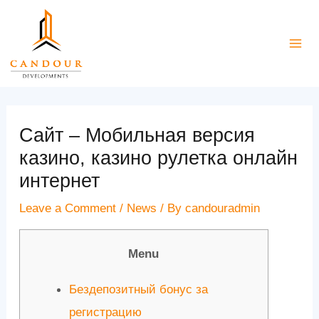
Skip
to
Mai
content
Me
Сайт – Мобильная версия
казино, казино рулетка онлайн
интернет
Leave a Comment
/
News
/ By
candouradmin
Menu
Бездепозитный бонус за
регистрацию