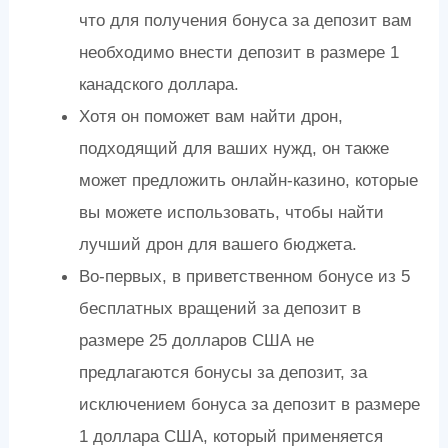
что для получения бонуса за депозит вам
необходимо внести депозит в размере 1
канадского доллара.
Хотя он поможет вам найти дрон,
подходящий для ваших нужд, он также
может предложить онлайн-казино, которые
вы можете использовать, чтобы найти
лучший дрон для вашего бюджета.
Во-первых, в приветственном бонусе из 5
бесплатных вращений за депозит в
размере 25 долларов США не
предлагаются бонусы за депозит, за
исключением бонуса за депозит в размере
1 доллара США, который применяется