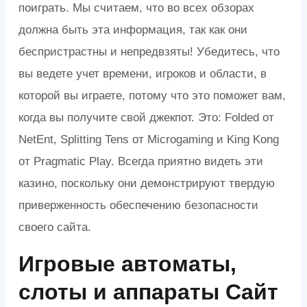
поиграть. Мы считаем, что во всех обзорах
должна быть эта информация, так как они
беспристрастны и непредвзяты! Убедитесь, что
вы ведете учет времени, игроков и области, в
которой вы играете, потому что это поможет вам,
когда вы получите свой джекпот. Это: Folded от
NetEnt, Splitting Tens от Microgaming и King Kong
от Pragmatic Play. Всегда приятно видеть эти
казино, поскольку они демонстрируют твердую
приверженность обеспечению безопасности
своего сайта.
Игровые автоматы,
слоты и аппараты Сайт