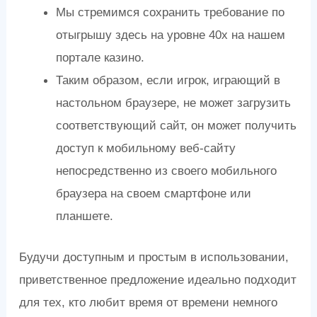
Мы стремимся сохранить требование по
отыгрышу здесь на уровне 40x на нашем
портале казино.
Таким образом, если игрок, играющий в
настольном браузере, не может загрузить
соответствующий сайт, он может получить
доступ к мобильному веб-сайту
непосредственно из своего мобильного
браузера на своем смартфоне или
планшете.
Будучи доступным и простым в использовании,
приветственное предложение идеально подходит
для тех, кто любит время от времени немного