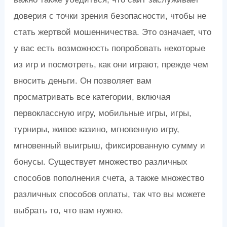
доверия с точки зрения безопасности, чтобы не
стать жертвой мошенничества. Это означает, что
у вас есть возможность попробовать некоторые
из игр и посмотреть, как они играют, прежде чем
вносить деньги. Он позволяет вам
просматривать все категории, включая
первоклассную игру, мобильные игры, игры,
турниры, живое казино, мгновенную игру,
мгновенный выигрыш, фиксированную сумму и
бонусы. Существует множество различных
способов пополнения счета, а также множество
различных способов оплаты, так что вы можете
выбрать то, что вам нужно.