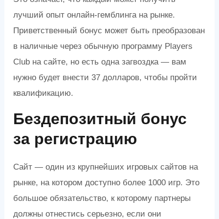
лучший опыт онлайн-гемблинга на рынке.
Приветственный бонус может быть преобразован
в наличные через обычную программу Players
Club на сайте, но есть одна загвоздка — вам
нужно будет внести 37 долларов, чтобы пройти
квалификацию.
Бездепозитный бонус
за регистрацию
Сайт — один из крупнейших игровых сайтов на
рынке, на котором доступно более 1000 игр. Это
большое обязательство, к которому партнеры
должны отнестись серьезно, если они