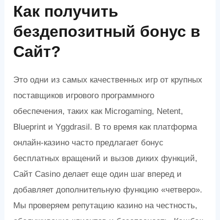
Как получить
бездепозитный бонус в
Сайт?
Это одни из самых качественных игр от крупных
поставщиков игрового программного
обеспечения, таких как Microgaming, Netent,
Blueprint и Yggdrasil. В то время как платформа
онлайн-казино часто предлагает бонус
бесплатных вращений и вызов диких функций,
Сайт Casino делает еще один шаг вперед и
добавляет дополнительную функцию «четверо».
Мы проверяем репутацию казино на честность,