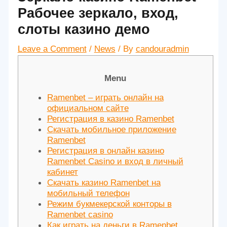
Рабочее зеркало, вход,
слоты казино демо
Leave a Comment
/
News
/ By
candouradmin
Menu
Ramenbet – играть онлайн на
официальном сайте
Регистpация в казино Ramenbet
Скачать мобильное приложение
Ramenbet
Регистрация в онлайн казино
Ramenbet Casino и вход в личный
кабинет
Скачать казино Ramenbet на
мобильный телефон
Режим букмекерской конторы в
Ramenbet casino
Как играть на деньги в Ramenbet