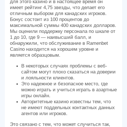
для этого казино и в настоящее время он
имеет рейтинг 4,75 звезды, что делает его
отличным выбором для канадских игроков.
Бонус состоит из 100 процентов до
максимальной суммы 400 канадских долларов.
Мы оценили поддержку персонала по шкале от
1 до 10, где 9 — наивысший балл, и
обнаружили, что обслуживание в Ramenbet
Casino находится на хорошем уровне и
является образцовым.
В некоторых случаях проблемы с веб-
сайтом могут плохо сказаться на доверии
и лояльности клиентов.
Это надежное и безопасное место, где
можно играть и учиться играть в азартные
игры онлайн.
Авторитетные казино известны тем, что
не имеют поддельных контактных данных
агентов или игроков.
Это связано с тем, что может случиться так,