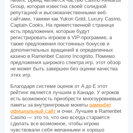
Netent. Бренд является частью Casino Rewards
Group, которая известна своей солидной
репутацией и высококачественными веб-
сайтами, такими как Yukon Gold, Luxury Casino,
Captain Cooks. На приветственной странице
есть предложения, которые будут
регистрировать игроков в VIP-программе, а
также предложения постоянных бонусов и
дополнительных вращений в определенных
казино в Ramenbet Casino Incognito. Помимо
предложения широкого спектра игр, этот обзор
не может быть завершен без оценки качества
этих игр.
Благодаря системе оценок от A до E этот
рейтинг является лучшим в Канаде. У игроков
есть возможность приобрести многоуровневые
пакеты за внутриигровые монеты
раменбет
официальный сайт
и очки. Лучшее в Ramenbet
Casino — это то, что оно всегда старается
сделать все возможное, чтобы игроки
чувствовали себя желанными и хорошо