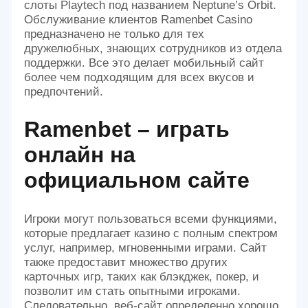
слоты Playtech под названием Neptune’s Orbit.
Обслуживание клиентов Ramenbet Casino
предназначено не только для тех
дружелюбных, знающих сотрудников из отдела
поддержки. Все это делает мобильный сайт
более чем подходящим для всех вкусов и
предпочтений.
Ramenbet – играть
онлайн на
официальном сайте
Игроки могут пользоваться всеми функциями,
которые предлагает казино с полным спектром
услуг, например, мгновенными играми. Сайт
также предоставит множество других
карточных игр, таких как блэкджек, покер, и
позволит им стать опытными игроками.
Следовательно, веб-сайт определенно хорошо