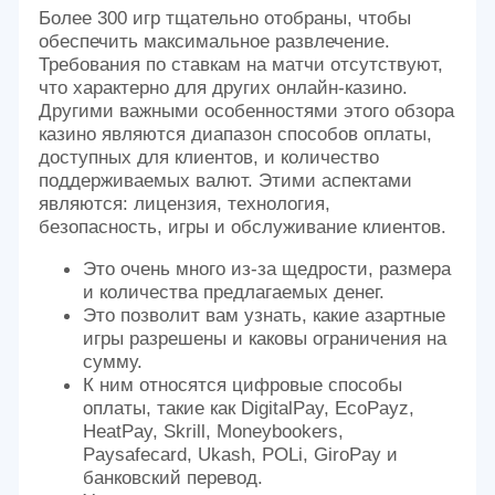
Более 300 игр тщательно отобраны, чтобы
обеспечить максимальное развлечение.
Требования по ставкам на матчи отсутствуют,
что характерно для других онлайн-казино.
Другими важными особенностями этого обзора
казино являются диапазон способов оплаты,
доступных для клиентов, и количество
поддерживаемых валют. Этими аспектами
являются: лицензия, технология,
безопасность, игры и обслуживание клиентов.
Это очень много из-за щедрости, размера
и количества предлагаемых денег.
Это позволит вам узнать, какие азартные
игры разрешены и каковы ограничения на
сумму.
К ним относятся цифровые способы
оплаты, такие как DigitalPay, EcoPayz,
HeatPay, Skrill, Moneybookers,
Paysafecard, Ukash, POLi, GiroPay и
банковский перевод.