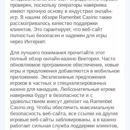
проверен, поскольку операторы наверняка
имеют прочную основу в индустрии онлайн-
игр. В нашем обзоре Ramenbet Casino также
рассматривалось качество поддержки
клиентов. Это гарантирует, что веб-сайт
полностью безопасен и надежен для игры
через Интернет.
Для лучшего понимания прочитайте этот
полный обзор онлайн-казино Виктория. Часто
обновляемое программное обеспечение, новые
игры и предложения добавляются в мобильное
приложение. Эксклюзивные предложения
игроков в частных и специализированных
казино для канадцев. Любознательные игроки
наверняка будут в безопасности и с
удовольствием внесут депозит на Ramenbet
Casino.org. Чтобы обеспечить максимальную
безопасность веб-сайта, все ссылки на другие
игровые веб-сайты заблокированы, а в казино
работает сильная служба поддержки клиентов,