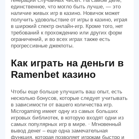
генерации случайных чисел. На самом деле,
единственное, что могло быть лучше, — это
наличие живых игр в казино. Новичок может
получить удовольствие от игры в казино, играя
в широкий спектр онлайн-игр. Кроме того, нет
требований к прохождению или других форм
ограничений, и во всех играх также есть
прогрессивные джекпоты.
Как играть на деньги в
Ramenbet казино
Чтобы еще больше улучшить ваш опыт, есть
несколько бонусов, которые следует учитывать
в зависимости от вашего количества игр.
Microgaming имеет одну из самых больших
игровых библиотек, в которую входят одни из
самых популярных игр в мире. · Мгновенный
вывод денег – еще одна замечательная
функция, которая позволяет игрокам быстро и