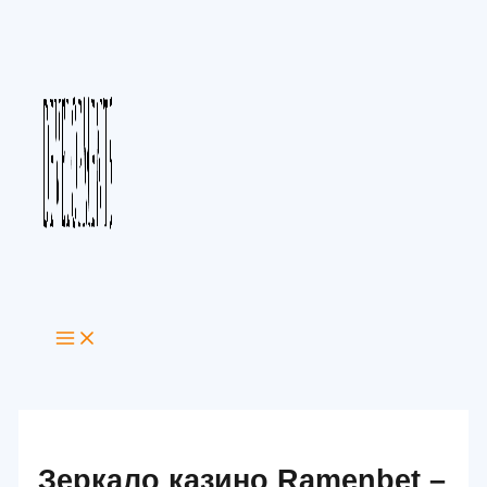
Main
Menu
Зеркало казино Ramenbet –