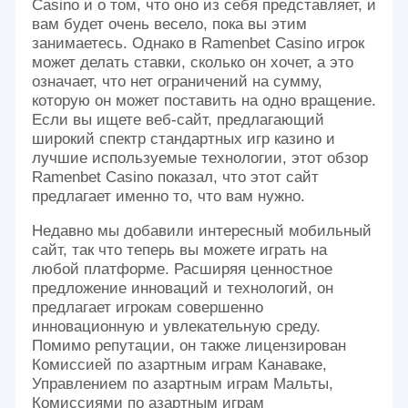
Casino и о том, что оно из себя представляет, и
вам будет очень весело, пока вы этим
занимаетесь. Однако в Ramenbet Casino игрок
может делать ставки, сколько он хочет, а это
означает, что нет ограничений на сумму,
которую он может поставить на одно вращение.
Если вы ищете веб-сайт, предлагающий
широкий спектр стандартных игр казино и
лучшие используемые технологии, этот обзор
Ramenbet Casino показал, что этот сайт
предлагает именно то, что вам нужно.
Недавно мы добавили интересный мобильный
сайт, так что теперь вы можете играть на
любой платформе. Расширяя ценностное
предложение инноваций и технологий, он
предлагает игрокам совершенно
инновационную и увлекательную среду.
Помимо репутации, он также лицензирован
Комиссией по азартным играм Канаваке,
Управлением по азартным играм Мальты,
Комиссиями по азартным играм